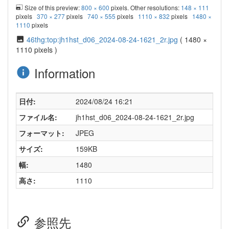
Size of this preview:
800 × 600
pixels. Other resolutions:
148 × 111
pixels
370 × 277
pixels
740 × 555
pixels
1110 × 832
pixels
1480 ×
1110
pixels
46thg:top:jh1hst_d06_2024-08-24-1621_2r.jpg
( 1480 ×
1110 pixels )
Information
日付:
2024/08/24 16:21
ファイル名:
jh1hst_d06_2024-08-24-1621_2r.jpg
フォーマット:
JPEG
サイズ:
159KB
幅:
1480
高さ:
1110
参照先